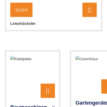
15,00 €
Leisehäcksler
Gartengerät