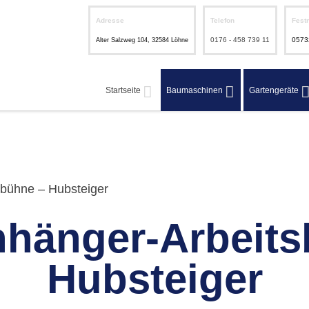
Adresse
Telefon
Fest
0176 - 458 739 11
0573
Alter Salzweg 104, 32584 Löhne
Startseite
Baumaschinen
Gartengeräte
bühne – Hubsteiger
nhänger-Arbeits
Hubsteiger