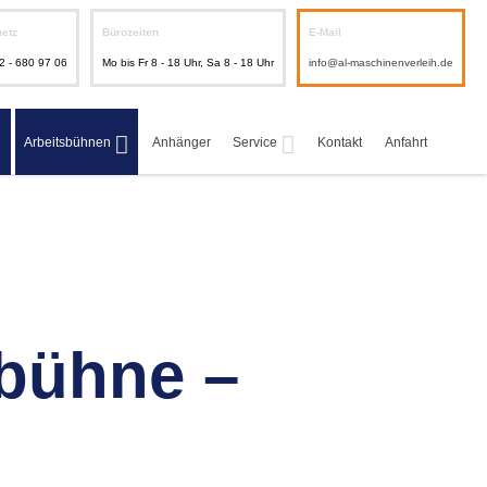
netz
Bürozeiten
E-Mail
2 - 680 97 06
Mo bis Fr 8 - 18 Uhr, Sa 8 - 18 Uhr
info@al-maschinenverleih.de
Arbeitsbühnen
Anhänger
Service
Kontakt
Anfahrt
bühne –