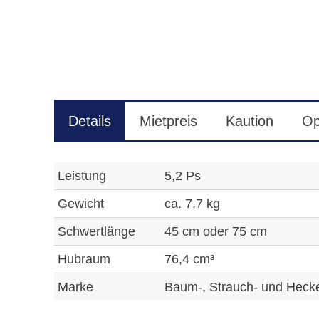
Details
Mietpreis
Kaution
Op
Leistung
5,2 Ps
Gewicht
ca. 7,7 kg
Schwertlänge
45 cm oder 75 cm
Hubraum
76,4 cm³
Marke
Baum-, Strauch- und Heck