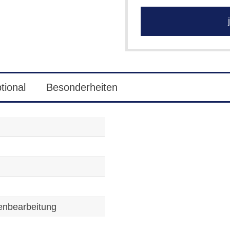
j
tional
Besonderheiten
enbearbeitung