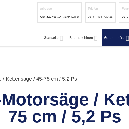
Adresse
Telefon
Fest
0176 - 458 739 11
0573
Alter Salzweg 104, 32584 Löhne
Startseite
Baumaschinen
Gartengeräte
 / Kettensäge / 45-75 cm / 5,2 Ps
-Motorsäge / Ket
75 cm / 5,2 Ps