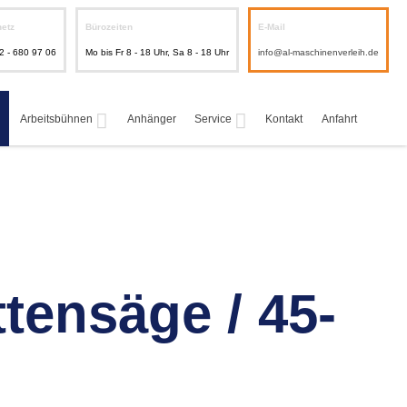
netz
Bürozeiten
E-Mail
2 - 680 97 06
Mo bis Fr 8 - 18 Uhr, Sa 8 - 18 Uhr
info@al-maschinenverleih.de
Arbeitsbühnen
Anhänger
Service
Kontakt
Anfahrt
tensäge / 45-